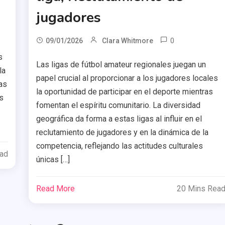
jugadores
0
09/01/2026
Clara Whitmore
s
Las ligas de fútbol amateur regionales juegan un
la
papel crucial al proporcionar a los jugadores locales
gas
la oportunidad de participar en el deporte mientras
s
fomentan el espíritu comunitario. La diversidad
geográfica da forma a estas ligas al influir en el
reclutamiento de jugadores y en la dinámica de la
competencia, reflejando las actitudes culturales
ead
únicas […]
Read More
20 Mins Rea