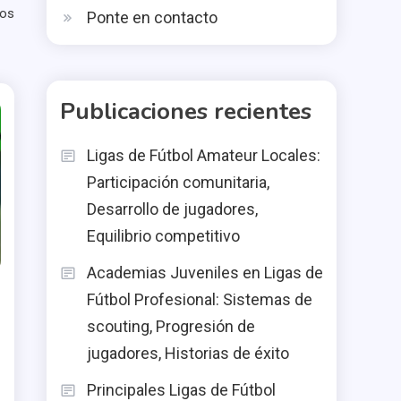
dos
Ponte en contacto
Publicaciones recientes
Ligas de Fútbol Amateur Locales:
Participación comunitaria,
Desarrollo de jugadores,
Equilibrio competitivo
Academias Juveniles en Ligas de
Fútbol Profesional: Sistemas de
scouting, Progresión de
jugadores, Historias de éxito
Principales Ligas de Fútbol