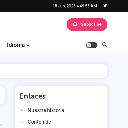
18 Jun, 2026
4:49:56 AM
Subscribe
Idioma
Enlaces
Nuestra historia
Contenido
s