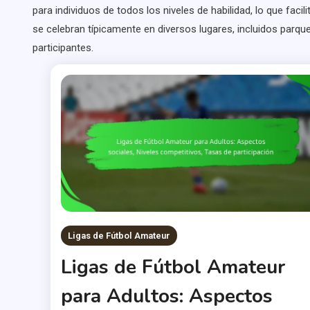
para individuos de todos los niveles de habilidad, lo que facil
se celebran típicamente en diversos lugares, incluidos parq
participantes.
Ligas de Fútbol Amateur
Ligas de Fútbol Amateur
para Adultos: Aspectos