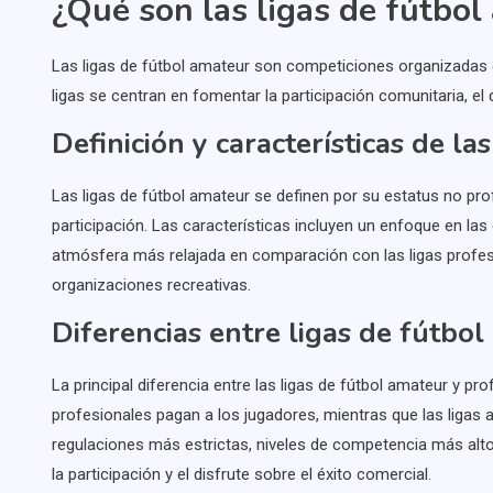
¿Qué son las ligas de fútbol
Las ligas de fútbol amateur son competiciones organizadas 
ligas se centran en fomentar la participación comunitaria, el d
Definición y características de la
Las ligas de fútbol amateur se definen por su estatus no prof
participación. Las características incluyen un enfoque en las
atmósfera más relajada en comparación con las ligas profes
organizaciones recreativas.
Diferencias entre ligas de fútbo
La principal diferencia entre las ligas de fútbol amateur y p
profesionales pagan a los jugadores, mientras que las ligas 
regulaciones más estrictas, niveles de competencia más alto
la participación y el disfrute sobre el éxito comercial.