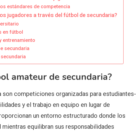
 los estándares de competencia
os jugadores a través del fútbol de secundaria?
ersitario
 en fútbol
 y entrenamiento
de secundaria
e secundaria
bol amateur de secundaria?
 son competiciones organizadas para estudiantes-
ilidades y el trabajo en equipo en lugar de
proporcionan un entorno estructurado donde los
l mientras equilibran sus responsabilidades