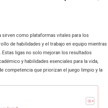
 sirven como plataformas vitales para los
rollo de habilidades y el trabajo en equipo mientras
Estas ligas no solo mejoran los resultados
adémico y habilidades esenciales para la vida,
e competencia que priorizan el juego limpio y la