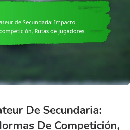
teur De Secundaria:
Normas De Competición,