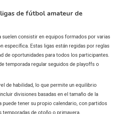
 ligas de fútbol amateur de
 suelen consistir en equipos formados por varias
 específica. Estas ligas están regidas por reglas
dad de oportunidades para todos los participantes.
 de temporada regular seguidos de playoffs o
l de habilidad, lo que permite un equilibrio
ncluir divisiones basadas en el tamaño de la
a puede tener su propio calendario, con partidos
as temporadas de otoño o primavera.