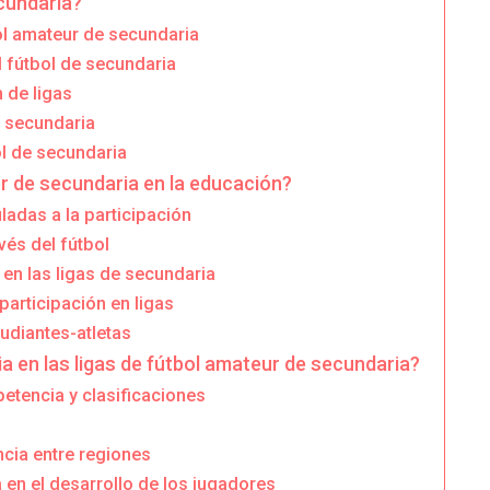
cundaria?
bol amateur de secundaria
l fútbol de secundaria
 de ligas
e secundaria
l de secundaria
r de secundaria en la educación?
adas a la participación
vés del fútbol
 en las ligas de secundaria
articipación en ligas
udiantes-atletas
 en las ligas de fútbol amateur de secundaria?
etencia y clasificaciones
cia entre regiones
en el desarrollo de los jugadores