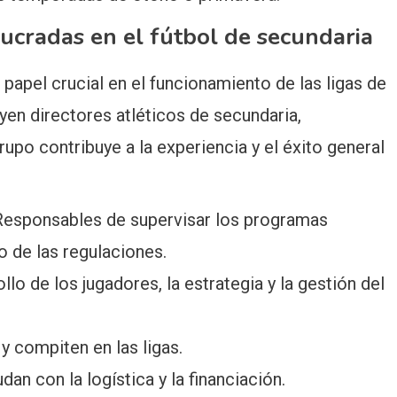
lucradas en el fútbol de secundaria
 papel crucial en el funcionamiento de las ligas de
yen directores atléticos de secundaria,
upo contribuye a la experiencia y el éxito general
esponsables de supervisar los programas
o de las regulaciones.
llo de los jugadores, la estrategia y la gestión del
y compiten en las ligas.
 con la logística y la financiación.