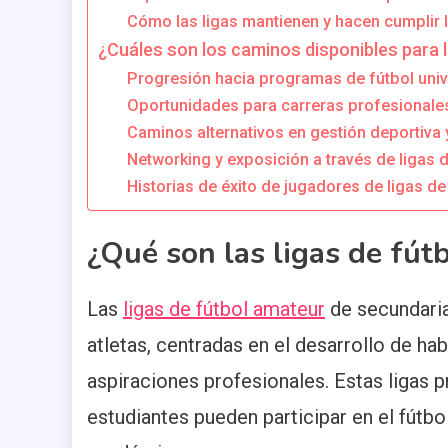
Cómo las ligas mantienen y hacen cumplir
¿Cuáles son los caminos disponibles para l
Progresión hacia programas de fútbol univ
Oportunidades para carreras profesionales
Caminos alternativos en gestión deportiva
Networking y exposición a través de ligas 
Historias de éxito de jugadores de ligas d
¿Qué son las ligas de fút
Las
ligas de fútbol amateur
de secundaria
atletas, centradas en el desarrollo de hab
aspiraciones profesionales. Estas ligas 
estudiantes pueden participar en el fútbo