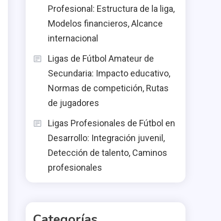
Profesional: Estructura de la liga,
Modelos financieros, Alcance
internacional
Ligas de Fútbol Amateur de
Secundaria: Impacto educativo,
Normas de competición, Rutas
de jugadores
Ligas Profesionales de Fútbol en
Desarrollo: Integración juvenil,
Detección de talento, Caminos
profesionales
Categorías