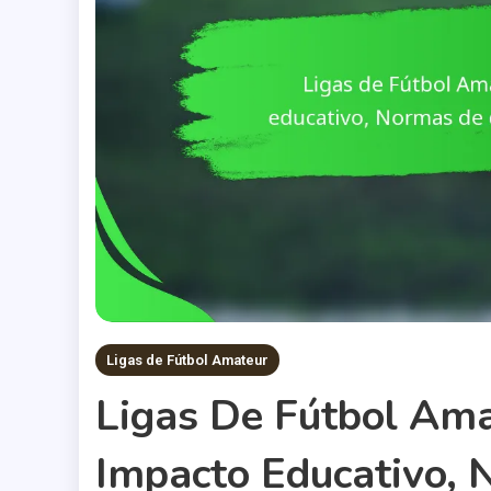
Ligas de Fútbol Amateur
Ligas De Fútbol Ama
Impacto Educativo, 