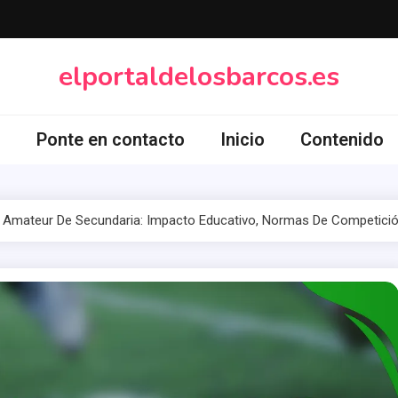
elportaldelosbarcos.es
a
Ponte en contacto
Inicio
Contenido
l Amateur De Secundaria: Impacto Educativo, Normas De Competici