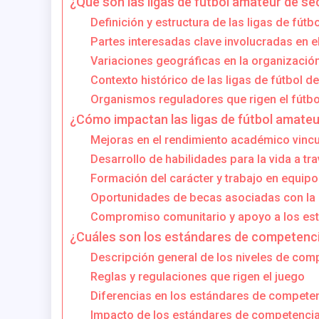
¿Qué son las ligas de fútbol amateur de se
Definición y estructura de las ligas de fút
Partes interesadas clave involucradas en e
Variaciones geográficas en la organización
Contexto histórico de las ligas de fútbol d
Organismos reguladores que rigen el fútbo
¿Cómo impactan las ligas de fútbol amateu
Mejoras en el rendimiento académico vincul
Desarrollo de habilidades para la vida a tra
Formación del carácter y trabajo en equipo
Oportunidades de becas asociadas con la p
Compromiso comunitario y apoyo a los est
¿Cuáles son los estándares de competencia
Descripción general de los niveles de comp
Reglas y regulaciones que rigen el juego
Diferencias en los estándares de competen
Impacto de los estándares de competencia 