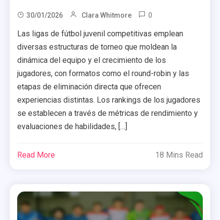
0
30/01/2026
Clara Whitmore
Las ligas de fútbol juvenil competitivas emplean
diversas estructuras de torneo que moldean la
dinámica del equipo y el crecimiento de los
jugadores, con formatos como el round-robin y las
etapas de eliminación directa que ofrecen
experiencias distintas. Los rankings de los jugadores
se establecen a través de métricas de rendimiento y
evaluaciones de habilidades, […]
Read More
18 Mins Read