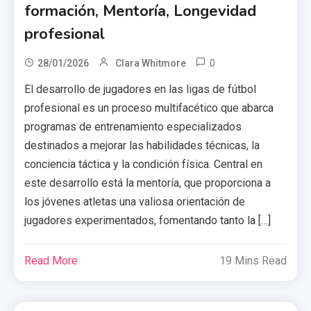
formación, Mentoría, Longevidad
profesional
0
28/01/2026
Clara Whitmore
El desarrollo de jugadores en las ligas de fútbol
profesional es un proceso multifacético que abarca
programas de entrenamiento especializados
destinados a mejorar las habilidades técnicas, la
conciencia táctica y la condición física. Central en
este desarrollo está la mentoría, que proporciona a
los jóvenes atletas una valiosa orientación de
jugadores experimentados, fomentando tanto la […]
Read More
19 Mins Read