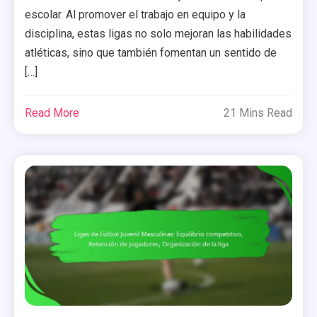
escolar. Al promover el trabajo en equipo y la
disciplina, estas ligas no solo mejoran las habilidades
atléticas, sino que también fomentan un sentido de
[…]
Read More
21 Mins Read