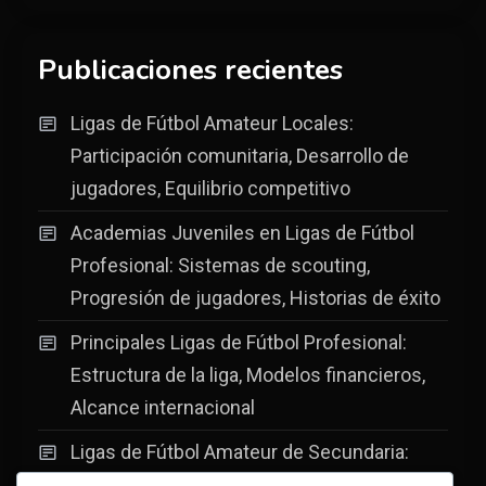
Publicaciones recientes
Ligas de Fútbol Amateur Locales:
Participación comunitaria, Desarrollo de
jugadores, Equilibrio competitivo
Academias Juveniles en Ligas de Fútbol
Profesional: Sistemas de scouting,
Progresión de jugadores, Historias de éxito
Principales Ligas de Fútbol Profesional:
Estructura de la liga, Modelos financieros,
Alcance internacional
Ligas de Fútbol Amateur de Secundaria:
Impacto educativo, Normas de