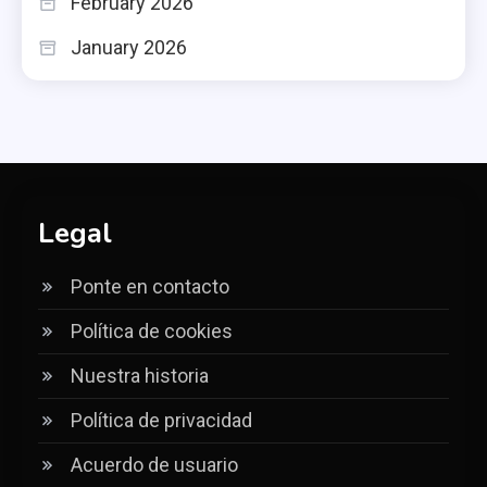
February 2026
January 2026
Legal
Ponte en contacto
Política de cookies
Nuestra historia
Política de privacidad
Acuerdo de usuario