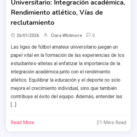
Universitario: Integración académica,
Rendimiento atlético, Vías de
reclutamiento
0
26/01/2026
Clara Whitmore
Las ligas de fútbol amateur universitario juegan un
papel vital en la formación de las experiencias de los
estudiantes-atletas al enfatizar la importancia de la
integración académica junto con el rendimiento
atlético. Equilibrar la educación y el deporte no solo
mejora el crecimiento individual, sino que también
contribuye al éxito del equipo. Además, entender las
[…]
Read More
21 Mins Read