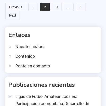
Posts
2
…
Previous
1
3
5
Next
pagination
Enlaces
Nuestra historia
Contenido
Ponte en contacto
Publicaciones recientes
Ligas de Fútbol Amateur Locales:
Participación comunitaria, Desarrollo de