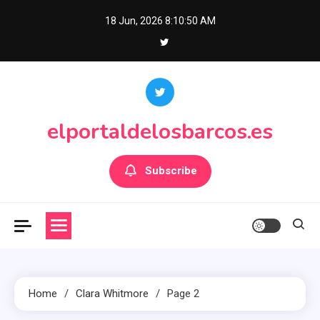
Skip
18 Jun, 2026
8:10:51 AM
to
content
elportaldelosbarcos.es
Subscribe
Home
Clara Whitmore
Page 2