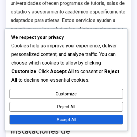
universidades ofrecen programas de tutoría, salas de
estudio y asesoramiento académico específicamente
adaptados para atletas. Estos servicios ayudan a
garantizar que los estudiantes-atletas mantengan su
elegibilidad mientras sobresalen en su trabajo
We respect your privacy
Cookies help us improve your experience, deliver
académico.
personalized content, and analyze traffic. You can
Además de la tutoría, algunas instituciones
choose which cookies to allow by clicking
proporcionan consejeros académicos especializados
Customize
. Click
Accept All
to consent or
Reject
que comprenden los desafíos únicos que enfrentan
All
to decline non-essential cookies.
los atletas. Pueden ayudar con la selección de
cursos, la gestión del tiempo y estrategias para el
Customize
éxito académico. Este apoyo puede mejorar
Reject All
significativamente las tasas de retención entre los
estudiantes-atletas.
Accept All
Instalaciones de