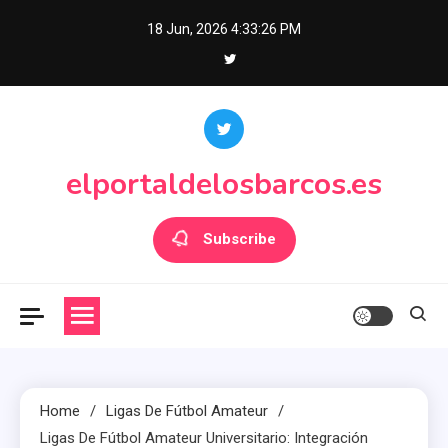
Skip
18 Jun, 2026
4:33:28 PM
to
content
elportaldelosbarcos.es
Subscribe
Home
Ligas De Fútbol Amateur
Ligas De Fútbol Amateur Universitario: Integración