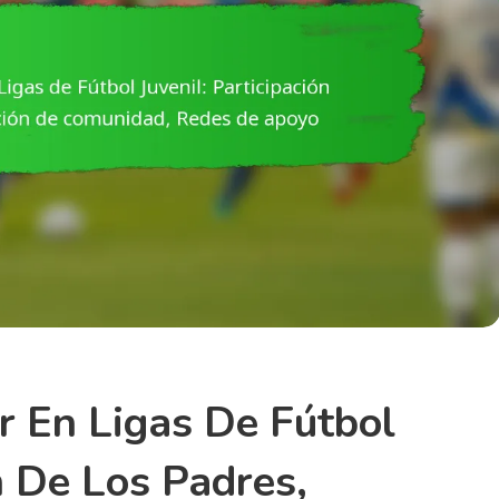
 En Ligas De Fútbol
ón De Los Padres,