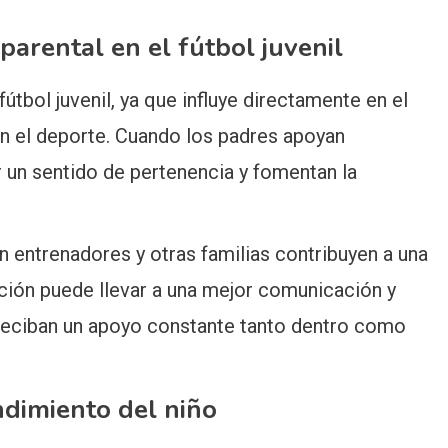
parental en el fútbol juvenil
fútbol juvenil, ya que influye directamente en el
n el deporte. Cuando los padres apoyan
r un sentido de pertenencia y fomentan la
 entrenadores y otras familias contribuyen a una
ación puede llevar a una mejor comunicación y
reciban un apoyo constante tanto dentro como
ndimiento del niño