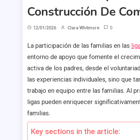
Construcción De Co
0
12/01/2026
Clara Whitmore
La participación de las familias en las
lig
entorno de apoyo que fomente el crecimie
activa de los padres, desde el voluntariad
las experiencias individuales, sino que 
trabajo en equipo entre las familias. Al p
ligas pueden enriquecer significativament
familias.
Key sections in the article: