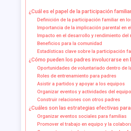
¿Cuál es el papel de la participación familiar
Definición de la participación familiar en l
Importancia de la implicación parental en el
Impacto en el desarrollo y rendimiento del 
Beneficios para la comunidad
Estadísticas clave sobre la participación fa
¿Cómo pueden los padres involucrarse en las
Oportunidades de voluntariado dentro de la
Roles de entrenamiento para padres
Asistir a partidos y apoyar a los equipos
Organizar eventos y actividades del equip
Construir relaciones con otros padres
¿Cuáles son las estrategias efectivas para 
Organizar eventos sociales para familias
Promover el trabajo en equipo y la colabor