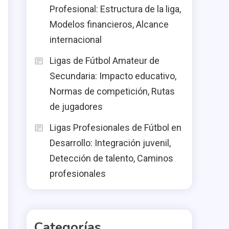
Profesional: Estructura de la liga,
Modelos financieros, Alcance
internacional
Ligas de Fútbol Amateur de
Secundaria: Impacto educativo,
Normas de competición, Rutas
de jugadores
Ligas Profesionales de Fútbol en
Desarrollo: Integración juvenil,
Detección de talento, Caminos
profesionales
Categorías