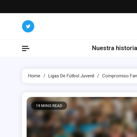
Skip
to
content
Nuestra histori
Home
Ligas De Fútbol Juvenil
Compromiso Famil
19 MINS READ