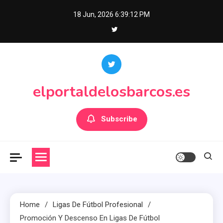
Skip
18 Jun, 2026
6:39:13 PM
to
content
elportaldelosbarcos.es
Subscribe
Home
Ligas De Fútbol Profesional
Promoción Y Descenso En Ligas De Fútbol