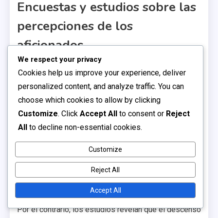
Encuestas y estudios sobre las
percepciones de los
aficionados
We respect your privacy
Las encuestas indican que las percepciones de los
Cookies help us improve your experience, deliver
aficionados sobre la promoción y el descenso están
personalized content, and analyze traffic. You can
profundamente entrelazadas con su inversión
choose which cookies to allow by clicking
emocional en el club. Muchos aficionados expresan
Customize
. Click
Accept All
to consent or
Reject
un fuerte deseo de que su equipo tenga éxito, con un
All
to decline non-essential cookies.
porcentaje significativo afirmando que el descenso
afectaría su lealtad.
Customize
La investigación muestra que los aficionados a
Reject All
menudo sienten un sentido de orgullo asociado con la
Accept All
promoción, viéndola como una validación de su apoyo.
Por el contrario, los estudios revelan que el descenso